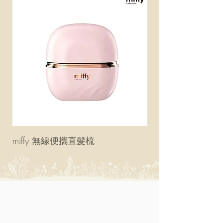
miffy 無線便攜直髮梳
miffy 防UV超輕