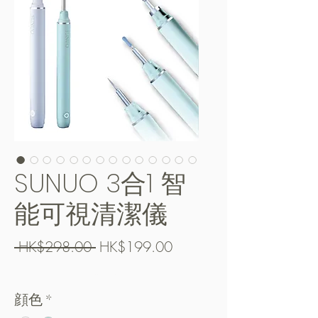
SUNUO 3合1 智
能可視清潔儀
一
促
 HK$298.00 
HK$199.00
般
銷
Free Shipping over $400
價
價
顔色
*
格
格