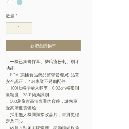
數量
*
新增至購物車
．㇐機已集齊採耳、擠暗瘡粉刺、剔牙
功能
．FDA (美國食品藥品監督管理局) 品質
安全認正， 404專業不銹鋼配件
．100Hz精準輸入頻率，0.02cm精密測
量精度，360°傾角識別
．500萬像素高清專業內窺鏡，讓您享
受高清畫質體驗
．採用無人機同類接收晶片，畫質更穩
定及同步
．內建六軸定向陀螺儀，移動鏡頭視角