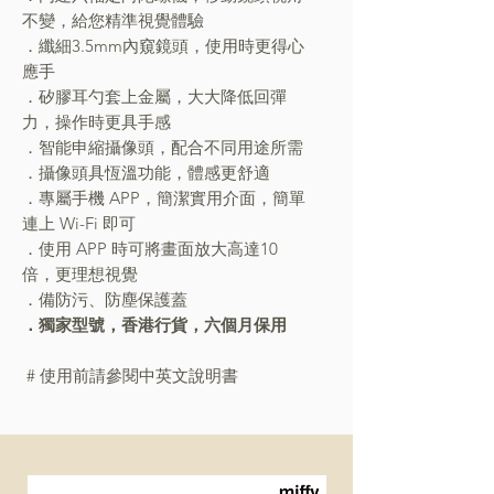
不變，給您精準視覺體驗
．纖細3.5mm內窺鏡頭，使用時更得心
應手
．矽膠耳勺套上金屬，大大降低回彈
力，操作時更具手感
．智能申縮攝像頭，配合不同用途所需
．攝像頭具恆溫功能，體感更舒適
．專屬手機 APP，簡潔實用介面，簡單
連上 Wi-Fi 即可
．使用 APP 時可將畫面放大高達10
倍，更理想視覺
．備防污、防塵保護蓋
．獨家型號，香港行貨，六個月保用
# 使用前請參閱中英文說明書