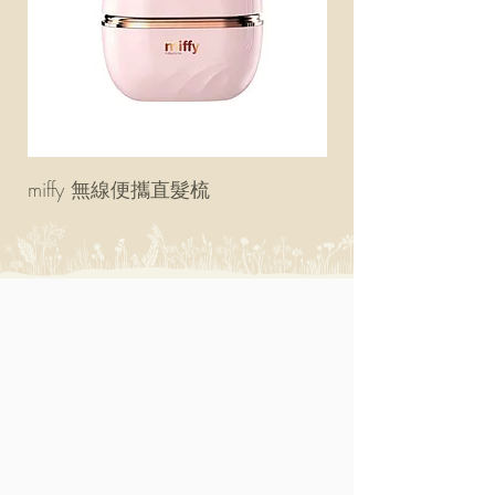
miffy 無線便攜直髮梳
miffy 防UV超輕