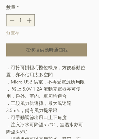
數量
*
無庫存
在恢復供應時通知我
．可拎可掛輕巧慳位機身，方便移動位
置，亦不佔用太多空間
．Micro USB 供電，不再受電源所局限
． 駁上 5.0V 1.2A 流動充電器亦可使
用，戶外、室內、車廂均適合
．三段風力供選擇，最大風速達
3.5m/s，備有風力提示燈
．可手動調節出風口上下角度
．注入冰水可降溫5-7°C，室溫水亦可
降溫3-5°C
．揭蓋後便可以直接加水，簡單、方