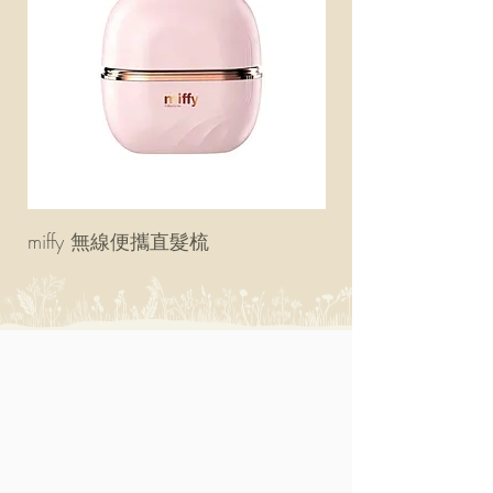
miffy 無線便攜直髮梳
miffy 防UV超輕