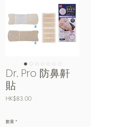
Dr. Pro 防鼻鼾
貼
價
HK$83.00
格
Free Shipping over $400
數量
*