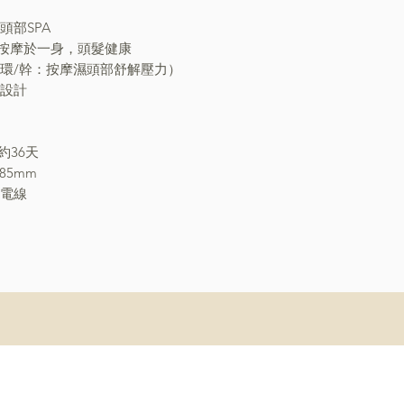
頭部SPA
按摩於一身，頭髮健康
循環/幹：按摩濕頭部舒解壓力）
頭設計
約36天
 85mm
充電線