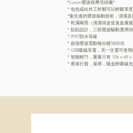
*Lunon聲波按摩洗頭儀*
* 包包或出外工幹都可以輕鬆享受
*集先進的聲波振動技術，清潔及
* 乾濕兩用（清潔頭皮促進血液
* 貼貼設計，三段聲波驅動選擇
* IPX7防水等級
* 超強聲波震動每分鐘5800次
* USB吸磁充電，充一次電可使用
* 智能輕巧，重量只有 106 x 69 x
* 香港行貨，保用，隨盒附吸磁