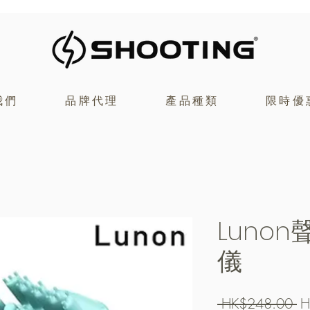
我們
品牌代理
產品種類
限時優
Luno
儀
一
 HK$248.00 
H