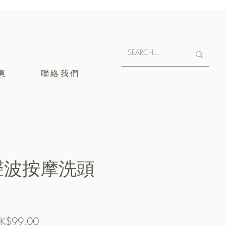
惠
聯絡我們
n聲波按摩洗頭
促
K$99.00