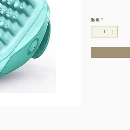
般
Free Shipping over $
價
數量
*
格