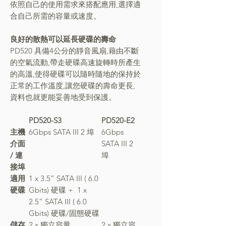
依照自己的使用需求來搭配應用,選擇適
合自己所需的容量或速度。
良好的散熱可以延長硬碟的壽命
PD520 具備4公分的靜音風扇,藉由不斷
的空氣流動,帶走硬碟高速旋轉時所產生
的高溫,使得硬碟可以隨時隨地的保持於
正常的工作溫度,讓您硬碟的壽命更長,
資料也就更能妥善地受到保護。
PD520-S3
PD520-E2
主機
6Gbps SATA III 2 埠
6Gbps
介面
SATA III 2
/ 連
埠
接埠
適用
1 x 3.5” SATA III ( 6.0
硬碟
Gbits) 硬碟 + 1 x
2.5” SATA III ( 6.0
Gbits) 硬碟/固態硬碟
儲存
2 x 獨立容量
2 x 獨立容