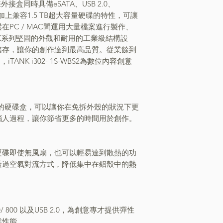
式硬碟外接盒同時具備eSATA、USB 2.0、
接界面，加上兼容1.5 TB超大容量硬碟的特性，可讓
PC / MAC間運用大量檔案進行製作、
NK系列堅固的外觀和耐用的工業級結構設
儲存，讓你的創作達到最高品質。從業餘到
ANK i302- 1S-WBS2為數位內容創意
計的硬碟盒，可以讓你在免拆外殼的狀況下更
惱人過程，讓你節省更多的時間用於創作。
硬碟即使無風扇，也可以輕易達到散熱的功
透過空氣對流方式，降低集中在鋁殼中的熱
400/ 800 以及USB 2.0，為創意專才提供彈性
業性能。