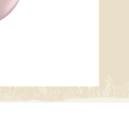
miffy 防U