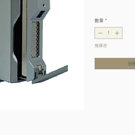
格
Free Shipping over $
數量
*
無庫存
在