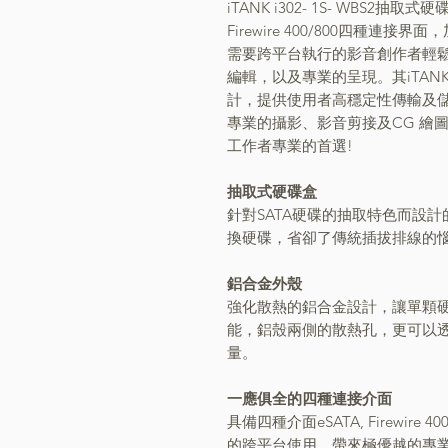
iTANK i302- 1S- WBS2抽取
Firewire 400/800四種連
需要跨平台執行的影音創作者輕鬆在
編輯，以及專業的呈現。其iTA
計，提供使用者高穩定性傳輸及
專業的攝影、影音剪接及CG 繪圖，iT
工作者專業的首選!
抽取式硬碟盒
針對SATA硬碟的抽取特色而設
換硬碟，省卻了傳統插拔排線的
鋁合金外殼
強化散熱的鋁合金設計，讓單顆
能，鋁殼兩側的散熱孔，更可以
量。
一應俱全的四種連接介面
具備四種介面eSATA, Firewire 
的跨平台使用，帶來極優越的專