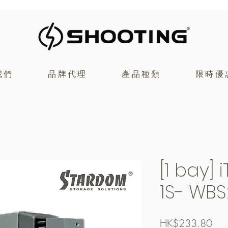
我們
品牌代理
產品種類
限時優
[1 bay] 
1S- WBS
價
HK$233.80