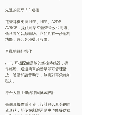
先進的藍牙 5.3 連接
這些耳機支持 HSP、HFP、A2DP、
AVRCP，提供通話立體聲音效和高速、
低延遲的音頻體驗。它們具有一步配對
功能，兼容各種藍牙設備。
直觀的觸控操作
miffy 耳機配備靈敏的觸控傳感器，操
作輕鬆。通過簡單的點擊即可管理播
放、通話和語音助手，無需對耳朵施加
壓力。
符合人體工學的穩固佩戴設計
每個耳機僅重 4 克，設計符合耳朵的自
然形狀，即使在劇烈運動中也能提供穩