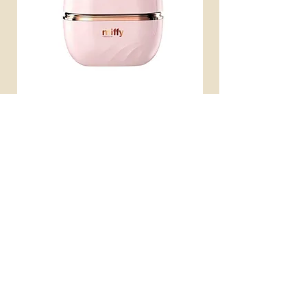
miffy 無線便攜直髮梳
miffy 防UV超輕