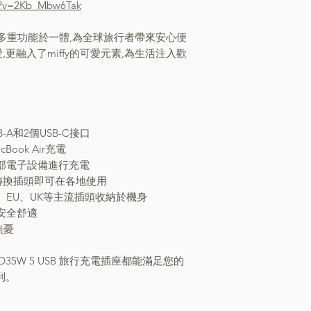
h?v=2Kb_Mbw6Tak
座集多重功能於一體,為全球旅行者帶來安心便
更融入了miffy的可愛元素,為生活注入歡
B-A和2個USB-C接口
Book Air充電
為多部電子設備進行充電
,無需轉換插頭即可在各地使用
、AU、EU、UK等主流插頭收納於機身
加安全舒適
無憂
PD35W 5 USB 旅行充電插座都能滿足您的
利。