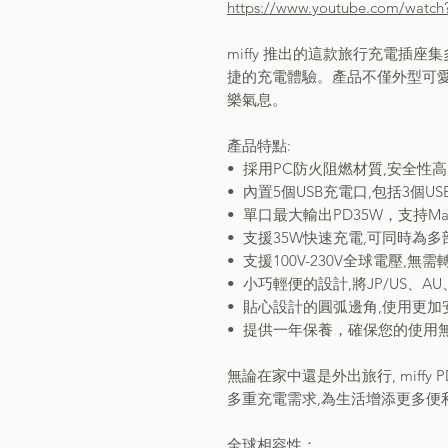
https://www.youtube.com/watc
miffy 推出的這款旅行充電插
捷的充電體驗。產品不僅外型可愛,
樂氣息。
產品特點:
•⁠ ⁠採用PC防火阻燃材質,安全性高
•⁠ ⁠內置5個USB充電口,包括3個US
•⁠ ⁠單口最大輸出PD35W，支持Mac
•⁠ ⁠支援35W快速充電,可同時
•⁠ ⁠支援100V-230V全球電壓
•⁠ ⁠小巧輕便的設計,將JP/US
•⁠ ⁠貼心設計的圓弧邊角,使用更
•⁠ ⁠提供一年保養，確保您的使用
無論在家中還是外出旅行, miffy 
多重充電需求,為生活增添更多便
全球相容性：