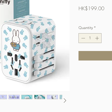
Pric
HK$199.00
Free Shipping over $
Quantity
*