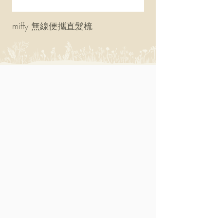
miffy 無線便攜直髮梳
miffy 防UV超輕