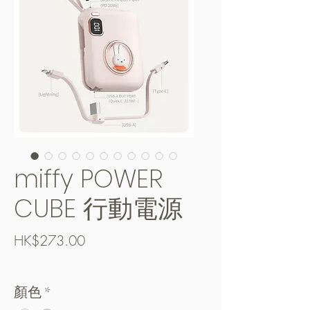
miffy POWER
CUBE 行動電源
Price
HK$273.00
Free Shipping over $400
顏色
*