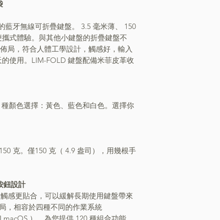
袋
薄的藍牙無線可折疊鍵盤。 3.5 毫米薄
、
150
便攜式體驗。與其他小鍵盤的折疊鍵盤不
盤佈局
，
符合人體工學設計
，
觸感好
，
輸入
的使用。LIM-FOLD 鍵盤配備米菲皮革收
鍵盤有 3 種顏色選擇：黃色、藍色和白色。選擇你
150 克。僅150 克
（
4.9 盎司
）
，
用幾根手
力按鈕設計
指觸感更貼合
，
可以緩解長期使用鍵盤帶來
局
，
相容於四種不同的作業系統
和 macOS
），
為您提供 120 種組合功能，