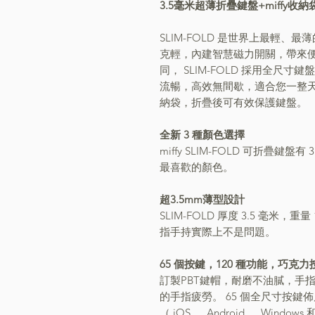
3.5毫米超薄折疊鍵盤+miffy收納
SLIM-FOLD 是世界上最輕、最
克輕，內建智慧磁力開關，帶來
同
，
SLIM-FOLD 採用全尺寸鍵
流暢
，
高效無間歇
，
適合您一整天
納袋，折疊後可有效保護鍵盤。
全新 3 種顏色選擇
miffy SLIM-FOLD 可折疊
最喜歡的顏色。
超3.5mm薄型設計
SLIM-FOLD 厚度 3.5 毫米
，
重量 
指手持實際上不是問題。
65 個按鍵，120 種功能，巧克
訂製PBT鍵帽
，
耐磨不油膩，手
的手指疲勞。 65 個全尺寸按鍵佈
（
iOS
、
Android
、
Windows 