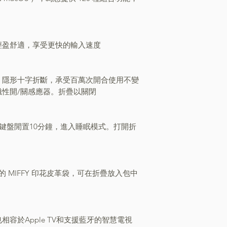
輕盈舒適
，
享受更快的輸入速度
，隱形十字折斷
，
承受百萬次開合使用不變
性開/關感應器。折疊以關閉
鍵盤閒置10分鐘
，
進入睡眠模式。打開折
。
愛的 MIFFY 印花皮革袋，可
在折疊放入包中
也相容於Apple TV和支援藍牙的智慧電視