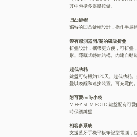
其中包括多媒體按鍵。
凹凸鍵帽
獨特的凹凸鍵帽設計
，
操作手感
帶有感測器開/關的磁吸折疊
折疊設計
，
攜帶更方便
，
可折疊
形。隱藏式轉軸結構。內建自動磁
超低功耗
鍵盤可待機約120天。超低功耗。
疊以喚醒和連接裝置。可充電的
附可愛miffy小袋
MIFFY SLIM-FOLD 鍵盤配有可
時保護鍵盤
相容多系統
支援藍牙手機平板筆記型電腦
，