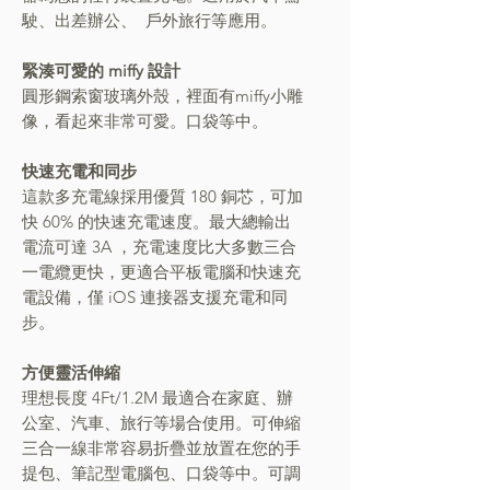
駛
、
出差辦公
、
戶外旅行等應用。
緊湊可愛的 miffy 設計
圓形鋼索窗玻璃外殼，裡面有miffy小雕
像，看起來
非常
可愛
。
口袋等中。
快速充電和同步
這款多充電線採用優質 180 銅芯，可加
快 60% 的快速充電速度。最大總輸出
電流可達 3A
，
充電速度比大多數三合
一電纜更快，更適合平板電腦和快速充
電設備
，
僅 iOS 連接器支援充電和同
步。
方便靈活伸縮
理想長度 4Ft/1.2M 最適合在家庭
、
辦
公室
、
汽車
、
旅行等場合使用。可伸縮
三合一線非常容易折疊並放置在您的手
提包
、
筆記
型電腦包
、
口袋等中。可調