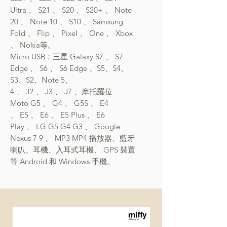
Ultra
、
S21
、
S20
、
S20+
、
Note
20
、
Note 10
、
S10
、
Samsung
Fold
、
Flip
、
Pixel
、
One
、
Xbox
、
Nokia等
。
Micro USB：三星 Galaxy S7
、
S7
Edge
、
S6
、
S6 Edge
、
S5
、
S4
、
S3
、
S2
、
Note
5、
4
、
J2
、
J3
、
J7
、
摩托羅拉
Moto G5
、
G4
、
G5S
、
E4
、 E5
、
E6
、
E5
Plus
、
E6
Play
、
LG G5 G4 G3
、
Google
Nexus 7 9
、
MP3 MP4 播放器
、
藍牙
喇叭
、
耳機
、
入耳式耳機
、
GPS 裝置
等 Android 和 Windows 手機。