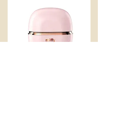
miffy 無線便攜直髮梳
miffy 防UV超輕