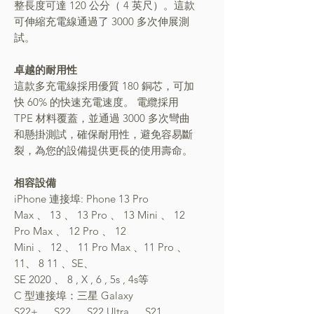
整長度可達 120 公分
（
4 英尺
）
。這款
可伸縮充電線通過了 3000 多次伸展測
試。
卓越的耐用性
這款多充電線採用優質 180 銅芯，可加
快 60% 的快速充電速度。
電纜採用
TPE 材料覆蓋，並通過 3000 多次彎曲
和懸掛測試，確保耐用性，避免容易斷
裂，為您的設備提供更長的使用壽命。
相容設備
iPhone 連接埠
:
Phone 13 Pro
Max
、
13
、
13 Pro
、
13 Mini
、
12
Pro Max
、
12 Pro
、
12
Mini
、
12
、
11 Pro Max
、
11
Pro 、
11
、 8 11
、
SE
、
SE
2020
、
8
,
X
,
6
,
5s
,
4s等
C 型連接埠：三星 Galaxy
S22+
、
S22
、
S22 Ultra
、
S21