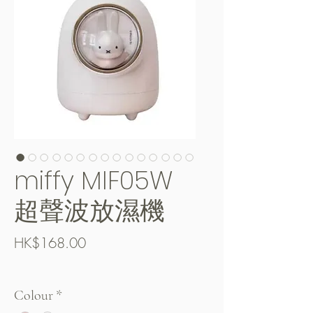
miffy MIF05W
超聲波放濕機
Price
HK$168.00
Free Shipping over $400
Colour
*