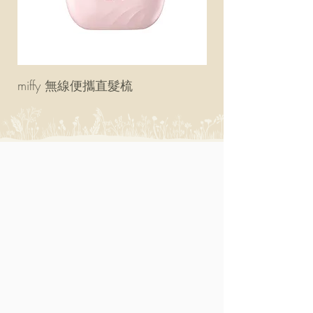
miffy 無線便攜直髮梳
miffy 防UV超輕