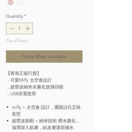
Quantity
*
Out of Stock
Notify When Available
【香港正版行貨】
．可愛Miffy 太空倉設計
．超聲波納米水霧化放濕功能
．USB供電使用
miffy + 太空倉 設計，擺脫以往乏味
造型
超聲波振動 + 納米技術 將水霧化，
滋潤深入肌膚，給皮膚適當補水