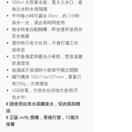
350ml 大容量水箱，寬大入水口，避
免注水時水滴飛濺
平均每小時可霧化 45ml，約 7小時
加水一次，適合長時間使用
無水時會自動關機，即使通宵使用亦
安全無憂
運作時只有30分貝，不會打擾工作
或休息
太空倉備柔和暖光小夜燈，營造溫馨
舒適環境
放濕或不放濕時小夜燈可獨立開關
纖巧機身 102x116x127mm，重量只
有250g，方便擺放
USB供電，方便在任何地方使用(不
包火牛)
# 請使用自來水或礦泉水，切勿添加精
油
#
正版 miffy 授權，香港行貨，12個月
保養