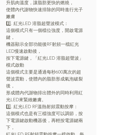
升肌肉溫度，讓脂肪更快的燃燒，
使體內代謝物快速排除的同時進行光子
嫩膚
2️⃣. 紅光LED 溶脂超聲波模式：
這個模式只有一個檔位強度，開啟電源
鍵，
機器顯示全部功能後RF射頻一檔紅光
LED慢速啟動後，
按下電源鍵，「紅光LED 溶脂超聲波」
模式啟動
這個模式主要是通過每秒600萬次的超
聲波震動，使體內的脂肪形成氣泡破裂
後，
形成體內代謝物排出體外的同時利用紅
光LED來緊緻嫩膚。
3️⃣. 紅光LED RF溫熱射頻震動按摩：
這個模式也是有三檔強度可以調節，按
下電源鍵啟動機器後，再輕按電源鍵兩
下，
紅光LED RF射頻震動按摩一檔啟動，每