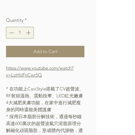
Free Shipping over $400
Quantity
*
Add to Cart
https://www.youtube.com/watch?
v=LoHUFnCwr5Q
* 在功能上CaviStyle搭載了CV超聲波、
RF射頻溫熱、震動按摩、LED紅光嫩膚
4大減肥美膚功能，在家中進行減肥瘦
身的同時還能美體護膚
* 採用日本脂肪分解技術，通過每秒鐘
高達600萬次的超聲波氣穴溶脂原理分
解融化頑固脂肪，形成體內代謝物，通