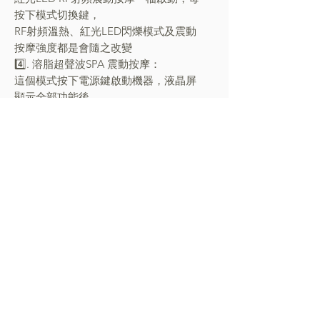
按下模式切換鍵，
RF射頻溫熱、紅光LED閃爍模式及震動
按摩強度都是會隨之改變
4️⃣. 溶脂超聲波SPA 震動按摩：
這個模式按下電源鍵啟動機器，液晶屏
顯示全部功能後，
輕按電源鍵三下，溶脂超聲波震動按摩
模式一檔啟動，
每按下模式切換鍵後震動強度隨之改變