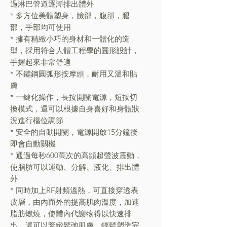
過淋巴管道逐漸排出體外
* 多方位美體塑身，臉部，腹部，腿
部，手部均可使用
* 擁有精緻小巧的身材和一體化的造
型，採用符合人體工程學的圓形設計，
手握起來非常舒適
* 不鏽鋼圓弧形按摩頭，耐用又溫和貼
膚
* 一鍵化操作，長按開關電源，短按切
換模式，還可以根據自身喜好和身體狀
況進行檔位調節
* 安全的自動開關，電源開啟15分鐘後
即會自動關機
* 通過每秒600萬次的高頻超聲波震動，
使脂肪可以運動、分解、液化、排出體
外
* 同時加上RF射頻溫熱，可直接穿透表
皮層，由內而外的提高肌肉溫度，加速
脂肪燃燒，使體內代謝物得以快速排
出，還可以緊緻鬆弛肌膚，輕鬆塑造完