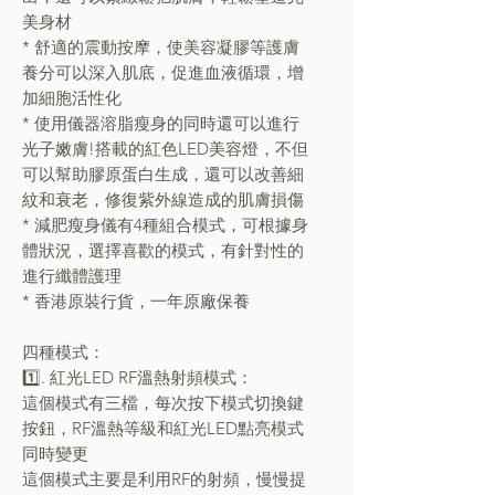
美身材
* 舒適的震動按摩，使美容凝膠等護膚
養分可以深入肌底，促進血液循環，增
加細胞活性化
* 使用儀器溶脂瘦身的同時還可以進行
光子嫩膚!搭載的紅色LED美容燈，不但
可以幫助膠原蛋白生成，還可以改善細
紋和衰老，修復紫外線造成的肌膚損傷
* 減肥瘦身儀有4種組合模式，可根據身
體狀況，選擇喜歡的模式，有針對性的
進行纖體護理
* 香港原裝行貨，一年原廠保養
四種模式：
1️⃣. 紅光LED RF溫熱射頻模式：
這個模式有三檔，每次按下模式切換鍵
按鈕，RF溫熱等級和紅光LED點亮模式
同時變更
這個模式主要是利用RF的射頻，慢慢提