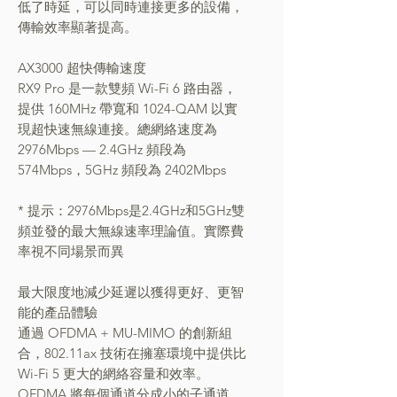
低了時延，可以同時連接更多的設備，
傳輸效率顯著提高。
AX3000 超快傳輸速度
RX9 Pro 是一款雙頻 Wi-Fi 6 路由器，
提供 160MHz 帶寬和 1024-QAM 以實
現超快速無線連接。總網絡速度為
2976Mbps — 2.4GHz 頻段為
574Mbps，5GHz 頻段為 2402Mbps
* 提示：2976Mbps是2.4GHz和5GHz雙
頻並發的最大無線速率理論值。實際費
率視不同場景而異
最大限度地減少延遲以獲得更好、更智
能的產品體驗
通過 OFDMA + MU-MIMO 的創新組
合，802.11ax 技術在擁塞環境中提供比
Wi-Fi 5 更大的網絡容量和效率。
OFDMA 將每個通道分成小的子通道，