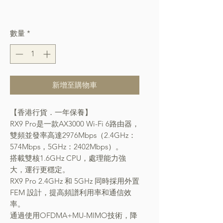
格
Free Shipping over $400
數量
*
新增至購物車
【香港行貨．一年保養】
RX9 Pro是一款AX3000 Wi-Fi 6路由器，
雙頻並發率高達2976Mbps（2.4GHz：
574Mbps，5GHz：2402Mbps）。
搭載雙核1.6GHz CPU，處理能力強
大，運行更穩定。
RX9 Pro 2.4GHz 和 5GHz 同時採用外置
FEM 設計，提高頻譜利用率和通信效
率。
通過使用OFDMA+MU-MIMO技術，降