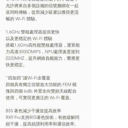
允許將來自多個設備的信號捆綁在一起
並同時傳輸，從而減少延遲以獲得更流
暢的 Wi-Fi 體驗。
1.6GHz 雙核處理器提供更快
以及更穩定的 Wi-Fi 體驗
搭載1.6GHz高性能雙核處理器，運算能
力高達3000DMIPS，NPU處理速度達到
2220MHZ，提升網絡負載能力，響應更
快更穩定。
“四加四”讓Wi-Fi全覆蓋
四個具有獨立信號放大功能的 FEM 模
塊與四個 6dBi 外置全向雙頻天線配合
使用，可實現更廣泛的 Wi-Fi 覆蓋。
BSS 著色減少干擾並提高效率
RX9 Pro支持BSS著色技術，有效緩解同
頻干擾，提高頻譜利用率和通信效率。