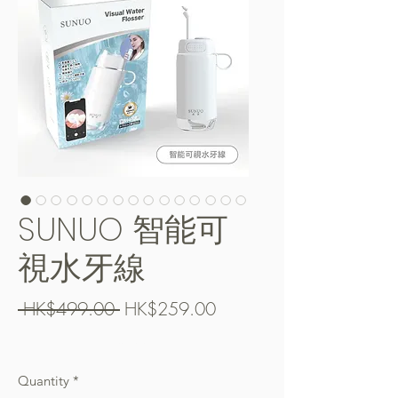
SUNUO 智能可
視水牙線
Regular
Sale
 HK$499.00 
HK$259.00
Price
Price
Free Shipping over $400
Quantity
*