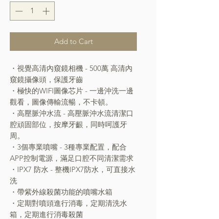
Add to Cart
・視覺高清內窺鏡相機 - 500萬 高清內
窺鏡攝像頭，保護牙齒
・極快的WIFI圖像芯片 - 一邊沖洗一邊
觀看，圖像傳輸流暢，不卡頓。
・高壓脈沖水流 - 高壓脈沖水流清潔口
腔頑固部位，按摩牙齦，同時呵護牙
周。
・3個專業噴嘴 - 3種專業配置，配合
APP控制電源，滿足口腔不同清潔需求
・IPX7 防水 - 整機IPX7防水，可直接水
洗
・帶紫外線殺菌功能的噴嘴水箱
・定期對噴頭進行消毒，定期清洗水
箱，定期進行消毒殺菌