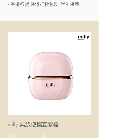
・香港行貨 香港行貨包裝 半年保養
miffy 無線便攜直髮梳
miffy 防UV超輕