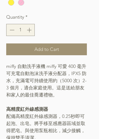
Quantity
*
Add to Cart
miffy 自動洗手液機 miffy 可愛 400 毫升
可充電自動泡沫洗手液分配器，IPX5 防
水，充滿電可持續使用約（5000 次）2-
3 個月，適合家庭使用。這是送給朋友
和家人的最佳喬遷禮物。
高精度紅外線感測器
配備高精度紅外線感測器，0.25秒即可
起泡、出皂。將手移至感應器區域並取
得肥皂。與使用泵瓶相比，減少接觸，
保持雙手清潔。