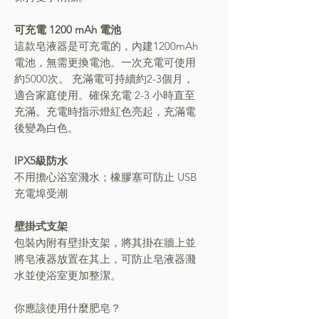
可充電 1200 mAh 電池
這款皂液器是可充電的，內建1200mAh
電池，無需更換電池。
一次充電可使用
約5000次。
充滿電可持續約2-3個月，
適合家庭使用。確保充電 2-3 小時直至
充滿。充電時指示燈紅色亮起，充滿電
後變為白色。
IPX5級防水
不用擔心浴室濺水；橡膠塞可防止 USB
充電埠受潮
壁掛式支架
包裝內附有壁掛支架，將其掛在牆上並
將皂液器放置在其上，可防止皂液器濺
水並使浴室更加整潔。
你應該使用什麼肥皂？