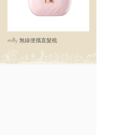
miffy 無線便攜直髮梳
miffy 防UV超輕