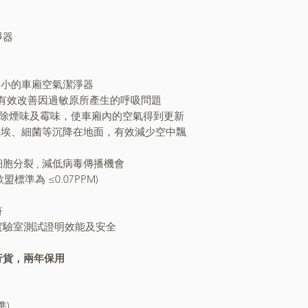
淨器
最小的車廂空氣潔淨器
技術，更有效改善因過敏原所產生的呼吸問題
消除煙味及霉味，使車廂內的空氣得到更新
5塵埃、細菌等沉降在地面，有效減少空中飄
胞分裂 , 減低病毒傳播機會
盟標準為 ≤0.07PPM)
符
實驗室測試證明效能及安全
行貨，兩年保用
準)