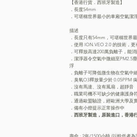
【香港行貨．西班牙製造】
．長度54mm
．可堪稱世界最小的車廂空氣潔
描述
．長度只有54mm，可堪稱世界
．使用 ION.VEO 2.0 的
．可釋放高達200萬負離子，能
．潔淨器令空氣中微細至PM2.
浮
．負離子可降低微生物在空氣中細
．臭氧O3釋放量少於 0.05PPM (歐
．沒有馬達、沒有風扇，超靜音
．職業司機不可缺少的健康護身
．通過歐盟驗證，經歐洲大學及
．備有小燈提示正常操作中
．
西班牙製造，原裝進口，香港
壽命 : 2年/1500小時 (以較低者為