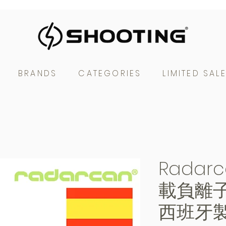
BRANDS
CATEGORIES
LIMITED SAL
Radarc
載負離子
西班牙