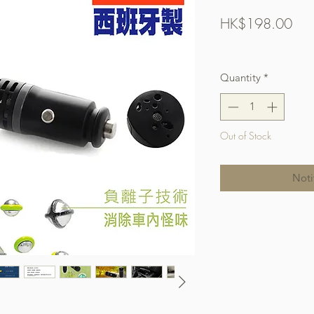
Pric
HK$198.00
Free Shipping over $
Quantity
*
Out of Stock
Noti