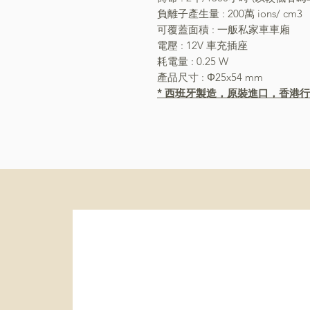
負離子產生量 : 200萬 ions/ cm3
可覆蓋面積 : 一舨私家車車廂
電壓 : 12V 車充插座
耗電量 : 0.25 W
產品尺寸 : Φ25x54 mm
* 西班牙製造，原裝進口，香港