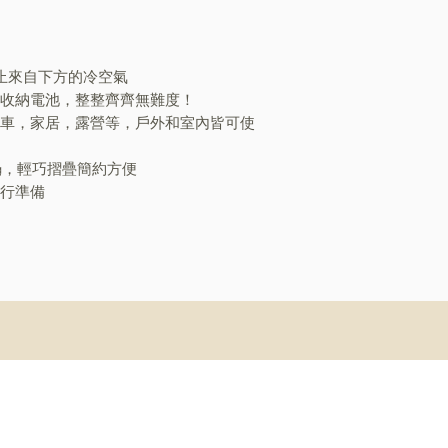
防止來自下方的冷空氣
以收納電池，整整齊齊無難度！
汽車，家居，露營等，戶外和室內皆可使
80g，輕巧摺疊簡約方便
自行準備