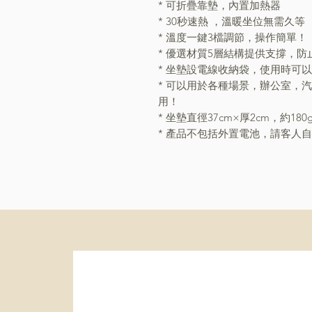
* 可折疊靠墊，內置加熱器
* 30秒速熱 ，溫暖坐位無需久等
* 溫度一鍵3檔調節，操作簡單！
* 優選材質5層結構提供支撐，
* 坐墊設電線收納袋，使用時可
* 可以用於各種場景，辦公室，
用！
* 坐墊直徑37cm×厚2cm，約1
* 產品不包括外置電池，請客人