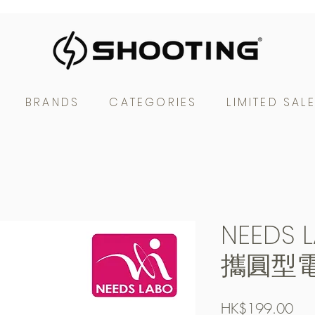
BRANDS
CATEGORIES
LIMITED SAL
NEEDS
攜圓型
Pric
HK$199.00