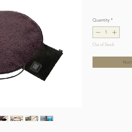
Free Shipping over $
Quantity
*
Out of Stock
Noti