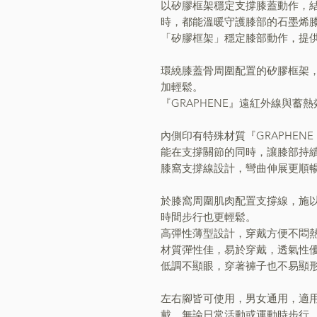
以矽膠框架穩定支撐膝蓋動作，
時，都能溫暖守護膝部的石墨烯
「矽膠框架」穩定膝部動作，提
環繞膝蓋骨周圍配置的矽膠框架
加輕鬆。
『GRAPHENE』遠紅外線與
內側印有特殊材質『GRAPHE
能在支撐關節的同時，讓膝部持
膝窩支撐線設計，彎曲伸展更順
於膝窩周圍肌肉配置支撐線，施
時間步行也更輕鬆。
高彈性薄型設計，穿戴方便不悶
材質彈性佳，易於穿戴，透氣性
低調不顯眼，穿著褲子也不易顯
左右腳皆可使用，男女通用，適
戴，無論日常活動或運動時步行