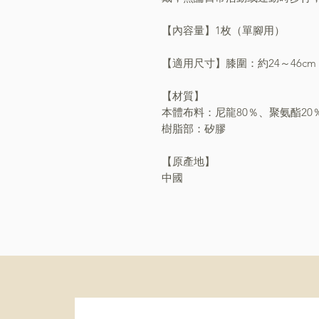
【內容量】1枚（單腳用）
【適用尺寸】膝圍：約24～46cm
【材質】
本體布料：尼龍80％、聚氨酯2
樹脂部：矽膠
【原產地】
中國