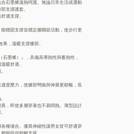
結合石墨烯溫熱呵護。無論日常生活或運動
膝部支撐護套。
供舒適支撐。
，能穩固支撐並穩定膝關節活動，使步行更
蓄熱效果，溫暖支撐膝部。
NE（石墨烯）』，具備高導熱性與蓄熱性，
續溫暖舒適。
暢。
以適度壓力，使膝部彎曲與伸展更順暢，長
熱。
優異，即使多層穿著也不易悶熱。薄型設計
形。
用各種場合。優異伸縮性讓男女皆可舒適穿
，都能提供順暢支援。