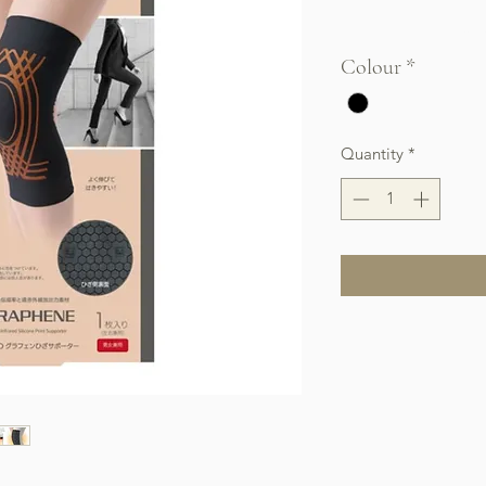
Free Shipping over $
Colour
*
Quantity
*