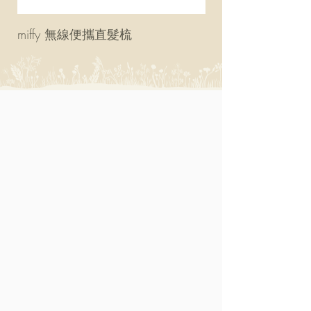
miffy 無線便攜直髮梳
miffy 防UV超輕