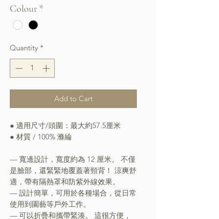
Colour
*
Quantity
*
Add to Cart
● 適用尺寸/頭圍：最大約57.5厘米
● 材質 / 100% 滌綸
— 寬邊設計，寬度約為 12 厘米。 不僅
是臉部，還緊緊地覆蓋著頸背！ 涼爽舒
適，帶有隔熱罩和防紫外線效果。
— 設計簡單，可用於各種場合，從日常
使用到園藝等戶外工作。
— 可以折疊和攜帶緊湊。 這很方便，