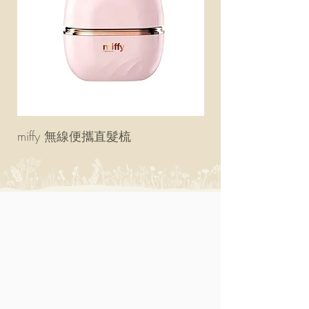
miffy 無線便攜直髮梳
miffy 防UV超輕