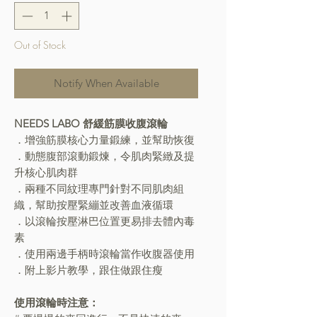
Out of Stock
Notify When Available
NEEDS LABO 舒緩筋膜收腹滾輪
．增強筋膜核心力量鍛練，並幫助恢復
．動態腹部滾動鍛煉，令肌肉緊緻及提
升核心肌肉群
．兩種不同紋理專門針對不同肌肉組
織，幫助按壓緊繃並改善血液循環
．以滾輪按壓淋巴位置更易排去體內毒
素
．使用兩邊手柄時滾輪當作收腹器使用
．附上影片教學，跟住做跟住瘦
使用滾輪時注意：