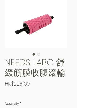
NEEDS LABO 舒
緩筋膜收腹滾輪
Price
HK$228.00
Free Shipping over $400
Quantity
*