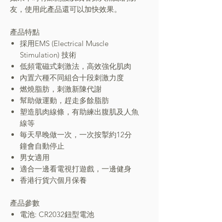
友，使用此產品還可以加快效果。
產品特點
採用EMS (Electrical Muscle
Stimulation) 技術
低頻電磁式刺激法，高效強化肌肉
內置六種不同組合十段刺激力度
燃燒脂肪，刺激新陳代謝
幫助做運動，趕走多餘脂肪
塑造肌肉線條，有助練出腹肌及人魚
線等
毎天早晚做一次，一次按掣約12分
鐘會自動停止
男女適用
適合一邊看電視打遊戲，一邊健身
香港行貨六個月保養
產品參數
電池: CR2032鈕型電池