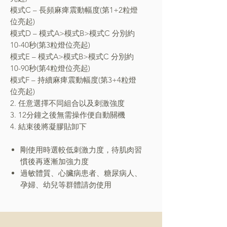
模式C – 長頻麻痺震動幅度(第1+2粒燈
位亮起)
模式D – 模式A>模式B>模式C 分別約
10-40秒(第3粒燈位亮起)
模式E – 模式A>模式B>模式C 分別約
10-90秒(第4粒燈位亮起)
模式F – 持續麻痺震動幅度(第3+4粒燈
位亮起)
2. 任意選擇不同組合以及刺激強度
3. 12分鐘之後無需操作便自動關機
4. 結束後將凝膠貼卸下
剛使用時選較低刺激力度，待肌肉習
慣後再逐漸加強力度
過敏體質、心臟病患者、糖尿病人、
孕婦、幼兒等群體請勿使用