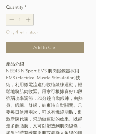
Quantity
*
Only 4 left in stock
Add to Cart
產品介紹
NEE43 N'Sport EMS 肌肉鍛鍊器採用
EMS (Electrical Muscle Stimulation)技
術，利用微電流進行收縮鍛練運動，輕
鬆地將肌肉收緊。用家可根據喜好10段
強弱功率調節，20分鐘自動鍛練，由熱
身、鍛練、舒緩，結束時自動關閉。只
要每日使用兩次，可以有燃燒脂肪，刺
激新陳代謝，幫助做運動的效果。既趕
走多餘脂肪，又可以塑造到肌肉線條，
如果平時有練開腹肌或者操人魚線的朋