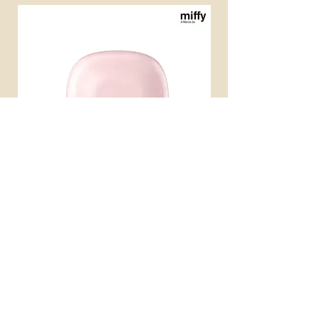
miffy 無線便攜直髮梳
miffy 防UV超輕