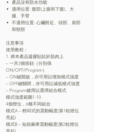
產品沒有防水功能
適用位置: 腹部(上腹和下腹)、大
腿、手臂
不適用位置: 心臟附近、頭部、肩部
和頸部
注意事項
使用教程：
1. 將本產品凝膠貼貼於肌肉上
– 一共3個按鈕（分別係
ON/OFF/Program）
– ON鍵開啟，亦可用以增加模式強度
– OFF鍵關閉，亦可用以減低模式強度
– Program鍵用以選擇組合模式
模式強度範圍1-10
4個燈位，6種不同組合:
模式A – 輕叩式的震動幅度(第1粒燈位
亮起)
模式B – 短頻麻痺震動幅度(第2粒燈位
亮起)