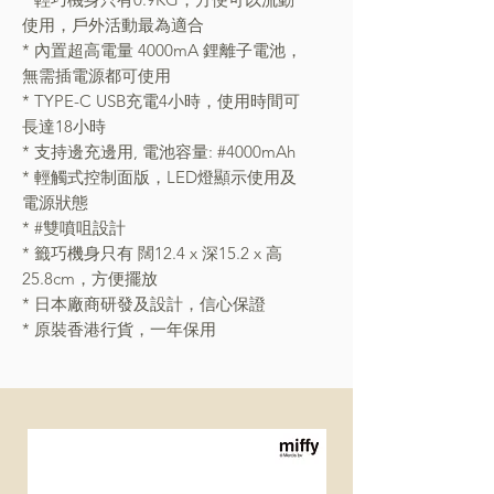
使用，戶外活動最為適合
* 內置超高電量 4000mA 鋰離子電池，
無需插電源都可使用
* TYPE-C USB充電4小時，使用時間可
長達18小時
* 支持邊充邊用, 電池容量: #4000mAh
* 輕觸式控制面版，LED燈顯示使用及
電源狀態
* #雙噴咀設計
* 籤巧機身只有 闊12.4 x 深15.2 x 高
25.8cm，方便擺放
* 日本廠商研發及設計，信心保證
* 原裝香港行貨，一年保用