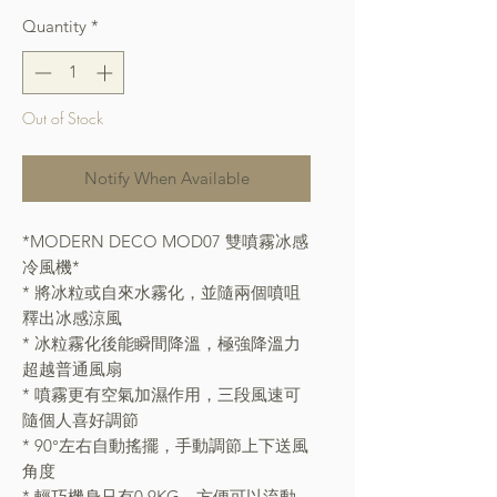
Quantity
*
Out of Stock
Notify When Available
*MODERN DECO MOD07 雙噴霧冰感
冷風機*
* 將冰粒或自來水霧化，並隨兩個噴咀
釋出冰感涼風
* 冰粒霧化後能瞬間降溫，極強降溫力
超越普通風扇
* 噴霧更有空氣加濕作用，三段風速可
隨個人喜好調節
* 90°左右自動搖擺，手動調節上下送風
角度
* 輕巧機身只有0.9KG，方便可以流動