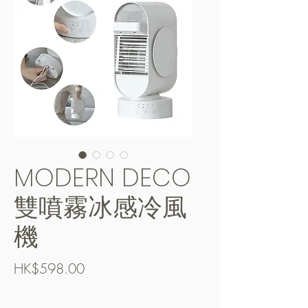
MODERN DECO
雙噴霧冰感冷風
機
Price
HK$598.00
Free Shipping over $400