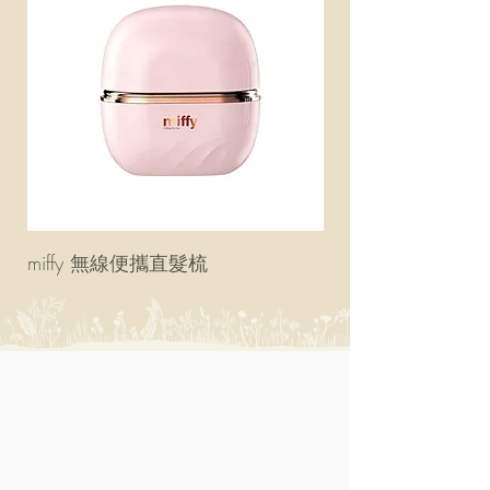
miffy 無線便攜直髮梳
miffy 防UV超輕