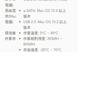
電腦)
系統需
e-SATA: Mac OS 10.4 以上
求(Mac
版本
電腦)
USB 2.0: Mac OS 10.2 以上
版本
環境條
作業溫度: 5°C ~ 40°C
件要求
作業相對溼度: 20%RH ~
80%RH
存放溫度: -20°C ~ 70°C
存放相對溼度: 10%RH ~
90%RH
電源供
外接式100-240V 120W 電源
應器規
供應器 (CB, cUL, UL, TUV,
格
CE)
輸入: AC 100-240V, 50-
60Hz
輸出: DC +12V/10A
產品尺
471mm x 245mm x 45mm
寸