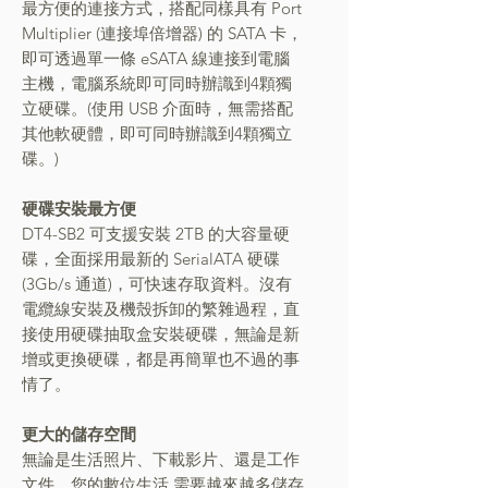
最方便的連接方式，搭配同樣具有 Port
Multiplier (連接埠倍增器) 的 SATA 卡，
即可透過單一條 eSATA 線連接到電腦
主機，電腦系統即可同時辦識到4顆獨
立硬碟。(使用 USB 介面時，無需搭配
其他軟硬體，即可同時辦識到4顆獨立
碟。)
硬碟安裝最方便
DT4-SB2 可支援安裝 2TB 的大容量硬
碟，全面採用最新的 SerialATA 硬碟
(3Gb/s 通道)，可快速存取資料。沒有
電纜線安裝及機殼拆卸的繁雜過程，直
接使用硬碟抽取盒安裝硬碟，無論是新
增或更換硬碟，都是再簡單也不過的事
情了。
更大的儲存空間
無論是生活照片、下載影片、還是工作
文件，您的數位生活 需要越來越多儲存