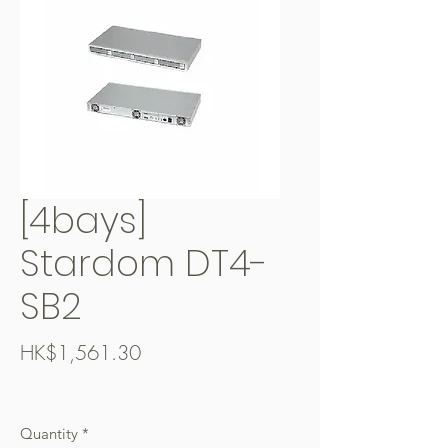
[4bays]
Stardom DT4-
SB2
Price
HK$1,561.30
Free Shipping over $400
Quantity
*