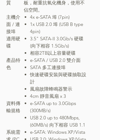
質
板，耐重抗氧化機身，使用不
佔空間。
主機介
4x e-SATA 埠 (7pin)
面 / 連
1x USB 2.0 埠 (USB B type
接埠
4pin)
適用硬
3.5" SATA-II 3.0Gb/s 硬碟
碟
(向下相容 1.5Gb/s)
相容2TB以上容量硬碟
產品特
e-SATA / USB 2.0 雙介面
色
SATA 多工連接埠
快速硬碟安裝與硬碟抽取設
計
風扇故障蜂鳴器警示
4cm 靜音風扇 x 3
資料傳
e-SATA up to 3.0Gbps
輸規格
(300MB/s)
USB 2.0 up to 480Mbps,
(60MB/s) 向下相容 USB 1.1
系統需
e-SATA: Windows XP/Vista
求 (PC
USB 2.0: Windows XP/Vista