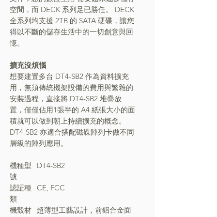
空間，而 DECK 系列足已勝任。 DECK
全系列均支援 2TB 的 SATA 硬碟，讓您
得以不斷的儲存生活中的一切創意與回
憶。
擴充沒煩惱
想要建置多台 DT4-SB2 作為資料擴充
用，無須傳統機架設備的費用與繁雜的
安裝過程，直接將 DT4-SB2 堆疊放
置，僅僅佔用1張半的 A4 紙張大小的面
積就可以做到朝上持續擴充的概念。
DT4-SB2 亦適合搭配磁碟陣列卡做不同
層級的陣列應用。
機種型
DT4-SB2
號
認証種
CE, FCC
類
機殼材
超薄型工藝設計，前鋁合金面