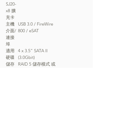
SJ20-
x8 擴
充卡
主機
USB 3.0 / FireWire
介面/
800 / eSAT
連接
埠
適用
4 x 3.5” SATA II
硬碟
(3.0Gbit)
儲存
RAID 5 儲存模式 或
模式
RAID 0 高速傳輸模式
系統
硬碟狀態與資料重建
監視
狀態、溫度偵測、硬
碟故障偵測、風扇故
障偵測
風扇
8 公分低噪音風扇
系統
產品
約 124 mm (W) x 166
尺寸
mm (H) x 210 mm (D)