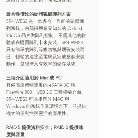
最具性價比的硬體磁碟陣列方案
SR4-WBS3 是一款多合一界面的硬體陣
列系統，內部採用業界知名的 Oxford
936QS 晶片做陣列控制，不需其他的軟
體或在購買陣列卡來安裝。SR4-WBS3
只有簡單的陣列等級切換與硬碟安裝而
已，輕鬆的連接至電腦及完成整個安裝
動作，是經濟又有效率的儲存系統。
三種介面適用於 Mac 或
PC
具備高速傳輸速度的 eSATA 3G 與
FireWire 800、USB 3.0 三種傳輸介面。
SR4-WBS3 可以相容於 MAC 與
Windows 的系統作業環境之下，並提供
極大的便利性與靈活的應用性。
RAID 5 提供資料安全；RAID 0 提供速
度與容量