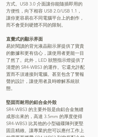
方式。USB 3.0 介面讓你能隨插即用的
方便性，向下相容 USB 2.0/USB 1.1，
讓你更容易在不同電腦平台上的創作，
而不會受到硬體不同的限制。
直覺式的顯示界面
易於閱讀的背光液晶顯示屏提供了寶貴
的數據和更有信心，讓使用者更能一目
了然了。此外，LED 狀態指示燈提供了
清楚的 SR4-WBS3 的運作。它還允許配
置而不須連接到電腦。甚至包含了警報
聲的設計，讓使用者及時瞭解系統狀
態。
堅固而耐用的鋁合金外殼
SR4-WBS3 的主要外殼是由鋁合金無縫
成形出來的，高達 3.5mm 的厚度使得
SR4-WBS3 比其他的小型磁碟陣列更堅
固且精緻。讓專業的您可以應付工作上