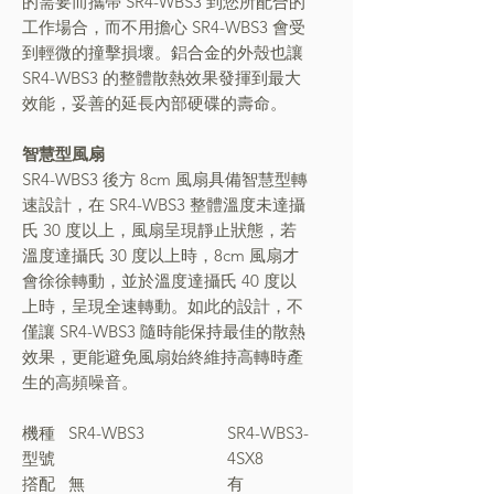
的需要而攜帶 SR4-WBS3 到您所配合的
工作場合，而不用擔心 SR4-WBS3 會受
到輕微的撞擊損壞。鋁合金的外殼也讓
SR4-WBS3 的整體散熱效果發揮到最大
效能，妥善的延長內部硬碟的壽命。
智慧型風扇
SR4-WBS3 後方 8cm 風扇具備智慧型轉
速設計，在 SR4-WBS3 整體溫度未達攝
氏 30 度以上，風扇呈現靜止狀態，若
溫度達攝氏 30 度以上時，8cm 風扇才
會徐徐轉動，並於溫度達攝氏 40 度以
上時，呈現全速轉動。如此的設計，不
僅讓 SR4-WBS3 隨時能保持最佳的散熱
效果，更能避免風扇始終維持高轉時產
生的高頻噪音。
機種
SR4-WBS3
SR4-WBS3-
型號
4SX8
撘配
無
有