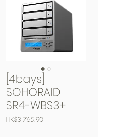
[4bays]
SOHORAID
SR4-WBS3+
Price
HK$3,765.90
Free Shipping over $400