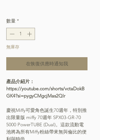
格
Free Shipping over $400
數量
*
無庫存
在恢復供應時通知我
產品介紹片：
https://youtube.com/shorts/vctaDokB
GK4?si=pygyCMgcjMas2Qlr
慶祝
Miffy
可愛角色誕生
70
週年，特別推
出限量版
miffy 70
週年
SPX03-GR-70
5000 PowerTUBE (Dual)
。這款流動電
池將為所有
Miffy
粉絲帶來無與倫比的便
利與時尚。