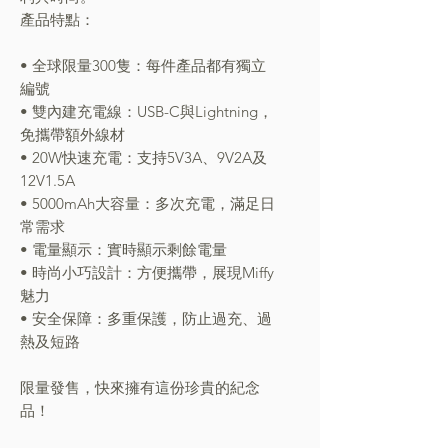
產品特點：
• 全球限量300隻：每件產品都有獨立
編號
• 雙內建充電線：USB-C與Lightning，
免攜帶額外線材
• 20W快速充電：支持5V3A、9V2A及
12V1.5A
• 5000mAh大容量：多次充電，滿足日
常需求
• 電量顯示：實時顯示剩餘電量
• 時尚小巧設計：方便攜帶，展現Miffy
魅力
• 安全保障：多重保護，防止過充、過
熱及短路
限量發售，快來擁有這份珍貴的紀念
品！