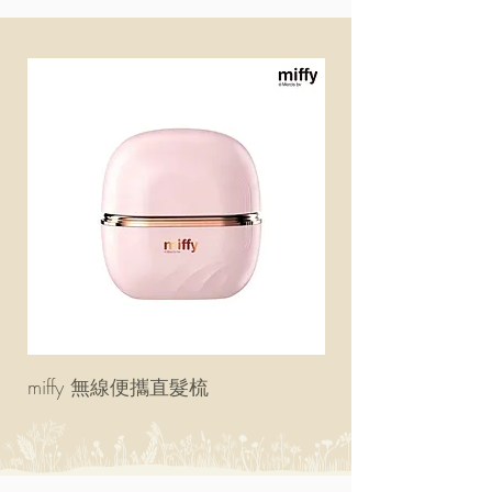
miffy 無線便攜直髮梳
miffy 防UV超輕