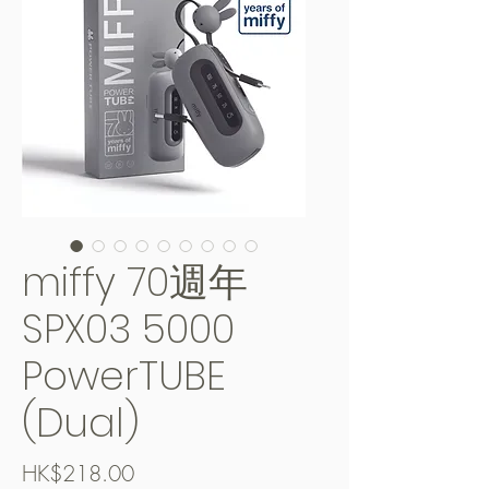
miffy 70週年
SPX03 5000
PowerTUBE
(Dual)
價
HK$218.00