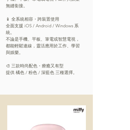
無縫銜接。
📱 全系統相容・跨裝置使用
全面支援 iOS / Android / Windows 系
統。
不論是手機、平板、筆電或智慧電視，
都能輕鬆連線，靈活應用於工作、學習
與娛樂。
🎨 三款時尚配色・療癒又有型
提供 橘色 / 粉色 / 深藍色 三種選擇。