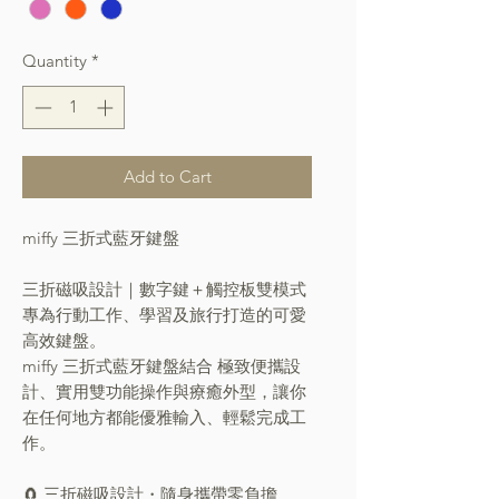
Quantity
*
Add to Cart
miffy 三折式藍牙鍵盤
三折磁吸設計｜數字鍵＋觸控板雙模式
專為行動工作、學習及旅行打造的可愛
高效鍵盤。
miffy 三折式藍牙鍵盤結合 極致便攜設
計、實用雙功能操作與療癒外型，讓你
在任何地方都能優雅輸入、輕鬆完成工
作。
🧲 三折磁吸設計・隨身攜帶零負擔