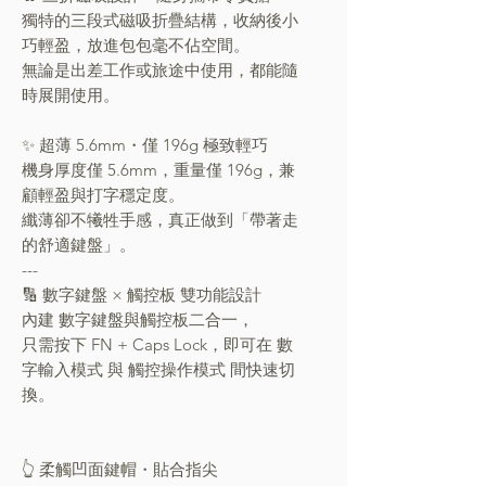
獨特的三段式磁吸折疊結構，收納後小
巧輕盈，放進包包毫不佔空間。
無論是出差工作或旅途中使用，都能隨
時展開使用。
✨ 超薄 5.6mm・僅 196g 極致輕巧
機身厚度僅 5.6mm，重量僅 196g，兼
顧輕盈與打字穩定度。
纖薄卻不犧牲手感，真正做到「帶著走
的舒適鍵盤」。
---
🔢 數字鍵盤 × 觸控板 雙功能設計
內建 數字鍵盤與觸控板二合一，
只需按下 FN + Caps Lock，即可在 數
字輸入模式 與 觸控操作模式 間快速切
換。
👆 柔觸凹面鍵帽・貼合指尖