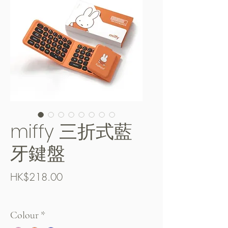
miffy 三折式藍
牙鍵盤
Price
HK$218.00
Free Shipping over $400
Colour
*