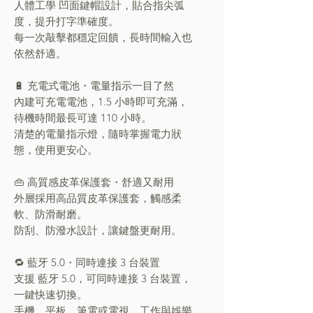
人體工學 凹面鍵帽設計，貼合指尖弧
度，提升打字準確度。
每一次敲擊都穩定回饋，長時間輸入也
依然舒適。
🔋 充電式電池・電量指示一目了然
內建可充電電池，1.5 小時即可充滿，
待機時間最長可達 110 小時。
清楚的電量指示燈，隨時掌握電力狀
態，使用更安心。
👜 高質感皮革保護套・舒適又耐用
外層採用高品質皮革保護套，觸感柔
軟、防滑耐磨。
防刮、防潑水設計，讓鍵盤更耐用。
🔁 藍牙 5.0・同時連接 3 台裝置
支援 藍牙 5.0，可同時連接 3 台裝置，
一鍵快速切換。
手機、平板、筆電或電視，工作與娛樂