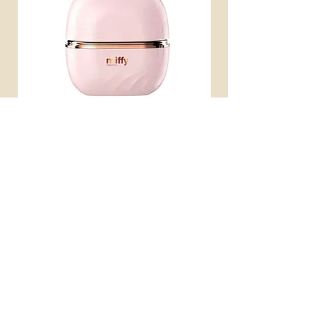
miffy 無線便攜直髮梳
miffy 防UV超輕