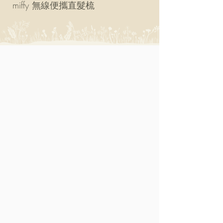
miffy 無線便攜直髮梳
miffy 防UV超輕