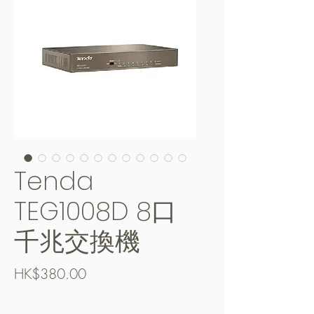
Tenda
TEG1008D 8口
千兆交換機
Price
HK$380.00
Free Shipping over $400