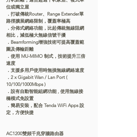
位或獨立屋
．打破傳統Router、Range Extender單
路徑擴展網絡限制，覆蓋率極高
．分佈式網絡功能，比起傳統無線阻網
相比，減低極大無線信號干擾
．Beamforming增強技術可提高覆蓋範
圍及傳輸距離
．使用 MU-MIMO 制式，技術提升三倍
速度
．支援多用戶使用時無損無線網絡速度
．2 x Gigabit Wan / Lan Port (
10/100/1000Mbps )
．設有自動智能組網功能 , 使用無線接
橋模式免設置
．簡易安裝，配合 Tenda WiFi Apps 設
定，方便快捷
AC1200雙頻千兆穿牆路由器