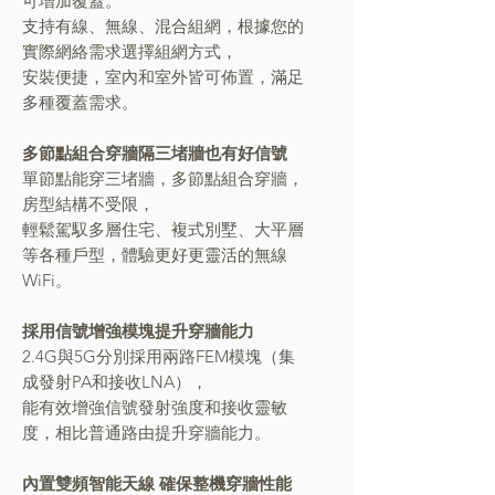
可增加覆蓋。
支持有線、無線、混合組網，根據您的
實際網絡需求選擇組網方式，
安裝便捷，室內和室外皆可佈置，滿足
多種覆蓋需求。
多節點組合穿牆隔三堵牆也有好信號
單節點能穿三堵牆，多節點組合穿牆，
房型結構不受限，
輕鬆駕馭多層住宅、複式別墅、大平層
等各種戶型，體驗更好更靈活的無線
WiFi。
採用信號增強模塊提升穿牆能力
2.4G與5G分別採用兩路FEM模塊（集
成發射PA和接收LNA），
能有效增強信號發射強度和接收靈敏
度，相比普通路由提升穿牆能力。
內置雙頻智能天線 確保整機穿牆性能