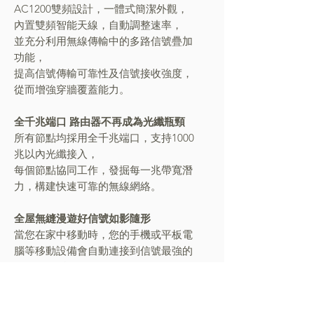
AC1200雙頻設計，一體式簡潔外觀，
內置雙頻智能天線，自動調整速率，
並充分利用無線傳輸中的多路信號疊加
功能，
提高信號傳輸可靠性及信號接收強度，
從而增強穿牆覆蓋能力。
全千兆端口 路由器不再成為光纖瓶頸
所有節點均採用全千兆端口，支持1000
兆以內光纖接入，
每個節點協同工作，發掘每一兆帶寬潛
力，構建快速可靠的無線網絡。
全屋無縫漫遊好信號如影隨形
當您在家中移動時，您的手機或平板電
腦等移動設備會自動連接到信號最強的
MW5G節點，
全程無卡頓，整座房屋周圍都可以享受
高速WiFi，走到哪裡都有好信號，盡享