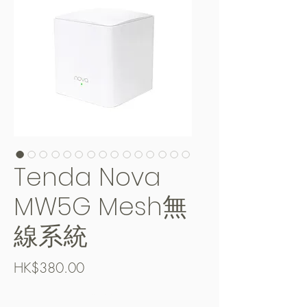
Tenda Nova
MW5G Mesh無
線系統
Price
HK$380.00
Free Shipping over $400