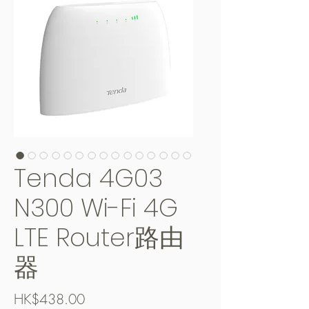
Tenda 4G03
N300 Wi-Fi 4G
LTE Router路由
器
Price
HK$438.00