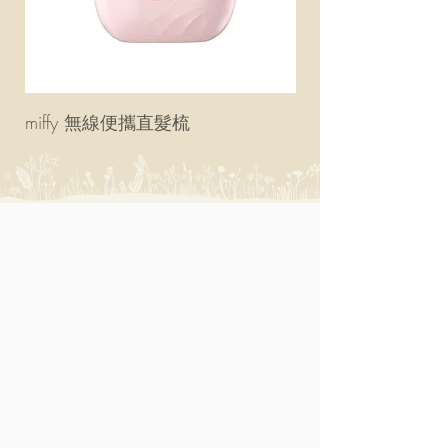
miffy 無線便攜直髮梳
miffy 防UV超輕